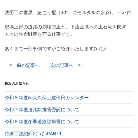
法面工の世界、急こう配（40°）にモルタルの水路(。´･ω･)?
現場上部の道路の崩壊防止と、下流区域への土石流を防ぎ
人々の生命財産を守る仕事です。
あくまで一部事例ですがご紹介いたします(‘ω’)ノ
< 前の記事へ
次の記事へ >
最近のお知らせ
令和８年度㈱大久保土建休日カレンダー
令和７年度道路除排雪委託について
令和６年度冬季道路除排雪について
特殊工法紹介Σ(ﾟДﾟ)PART1