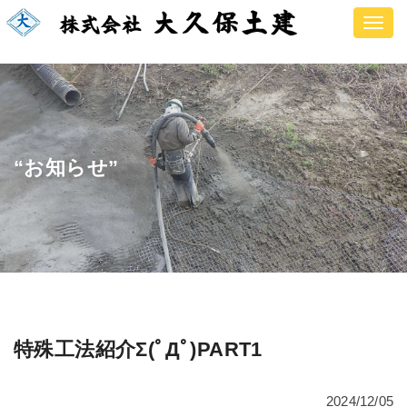
Toggle
navigat
“お知らせ”
特殊工法紹介Σ(ﾟДﾟ)PART1
2024/12/05